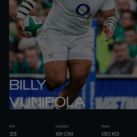
BILLY
VUNIPOLA
ETÀ
ALTEZZA
PESO
33
191
CM
130
KG