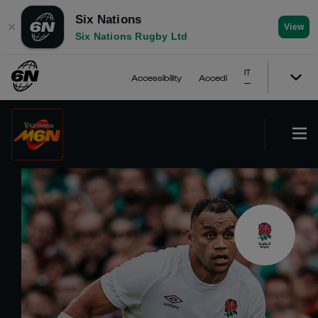
Six Nations
✕
View
Six Nations Rugby Ltd
IT
Accessibility
Accedi