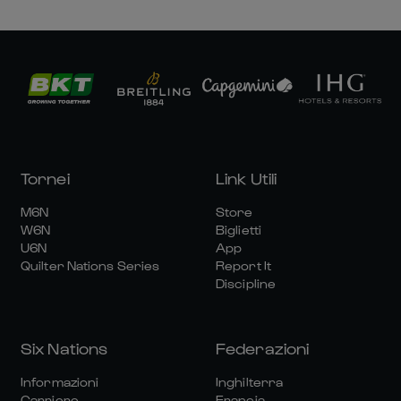
Tornei
Link Utili
M6N
Store
W6N
Biglietti
U6N
App
Quilter Nations Series
Report It
Discipline
Six Nations
Federazioni
Informazioni
Inghilterra
Carriere
Francia