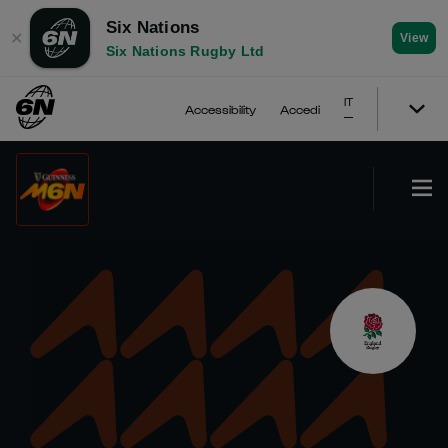
Six Nations
✕
View
Six Nations Rugby Ltd
IT
Accessibility
Accedi