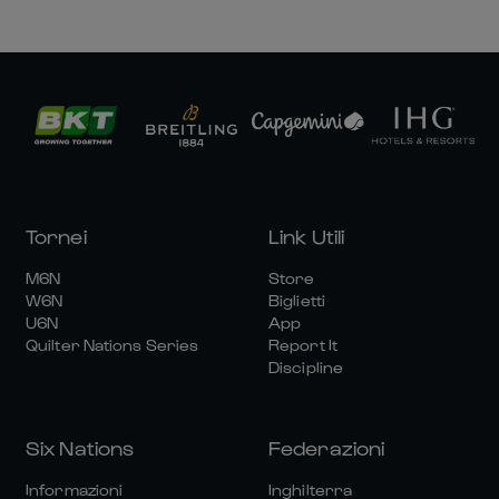
Tornei
Link Utili
M6N
Store
W6N
Biglietti
U6N
App
Quilter Nations Series
Report It
Discipline
Six Nations
Federazioni
Informazioni
Inghilterra