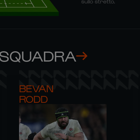
sullo stretto.
 SQUADRA
BEVAN 

RODD