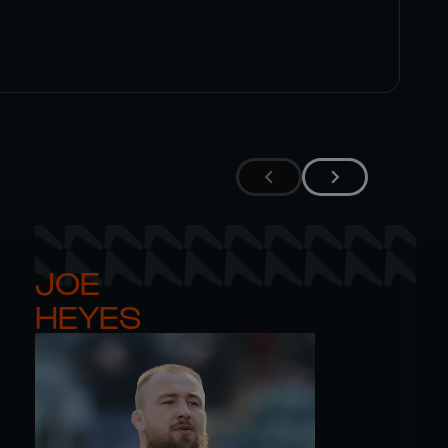
JOE 

HEYES