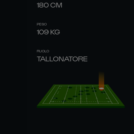
180
CM
PESO
109
KG
RUOLO
TALLONATORE