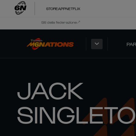
STORE
APP
NETFLIX
Siti della federazione
PAR
JACK
SINGLET