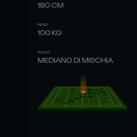
180
CM
PESO
100
KG
RUOLO
MEDIANO DI MISCHIA