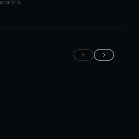
incontro.
ELLIS 

GENGE