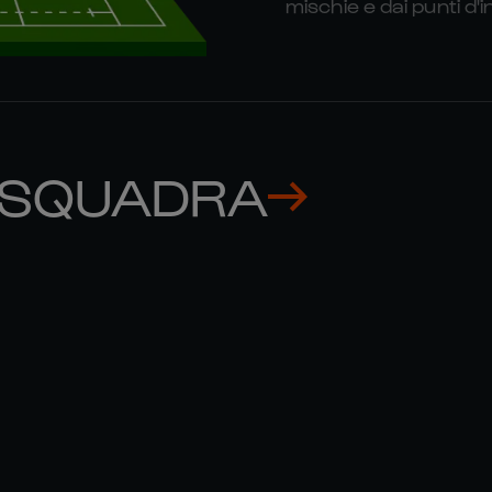
mischie e dai punti d'
 SQUADRA
BEVAN 

JOE 

RODD
HEYES