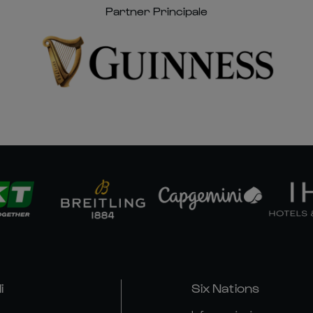
Partner Principale
i
Six Nations