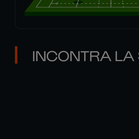
INCONTRA LA
GEORGE 

FURBANK