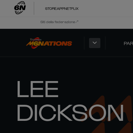
STORE
APP
NETFLIX
Siti della federazione
PAR
LEE
DICKSON