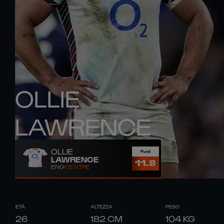
OLLIE
LAWRENCE
OLLIE
Punti
LAWRENCE
11.8
ENG
CENTRE
ETÀ
ALTEZZA
PESO
26
182
CM
104
KG