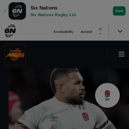
Six Nations
✕
View
Six Nations Rugby Ltd
IT
Accessibility
Accedi