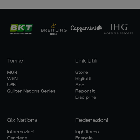
Tornei
Link Utili
M6N
Store
W6N
Biglietti
U6N
App
Quilter Nations Series
Report It
Discipline
Six Nations
Federazioni
Informazioni
Inghilterra
Carriere
Francia