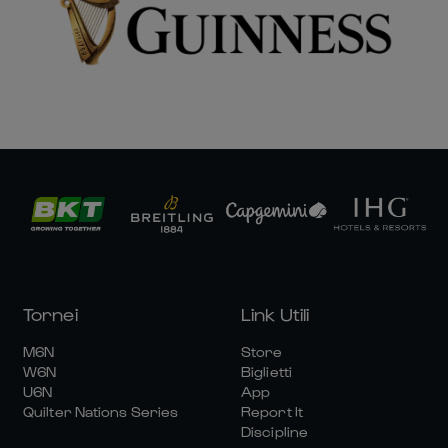
Tornei
Link Utili
M6N
Store
W6N
Biglietti
U6N
App
Quilter Nations Series
Report It
Discipline