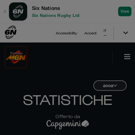
Six Nations
✕
View
Six Nations Rugby Ltd
IT
Accessibility
Accedi
2002
STATISTICHE
Offerto da