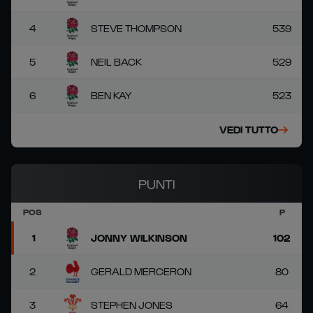
4
STEVE THOMPSON
539
5
NEIL BACK
529
6
BEN KAY
523
VEDI TUTTO
PUNTI
POS
P
1
JONNY WILKINSON
102
2
GERALD MERCERON
80
3
STEPHEN JONES
64