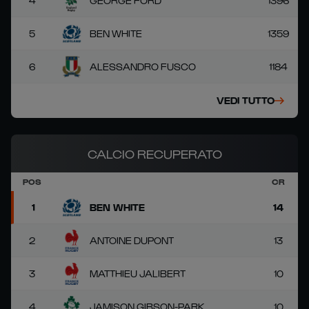
4
GEORGE FORD
1396
5
BEN WHITE
1359
6
ALESSANDRO FUSCO
1184
VEDI TUTTO
CALCIO RECUPERATO
POS
CR
1
BEN WHITE
14
2
ANTOINE DUPONT
13
3
MATTHIEU JALIBERT
10
4
JAMISON GIBSON-PARK
10