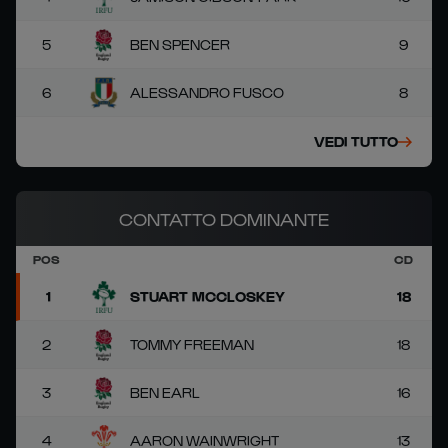
5
BEN SPENCER
9
6
ALESSANDRO FUSCO
8
VEDI TUTTO
CONTATTO DOMINANTE
POS
CD
1
STUART MCCLOSKEY
18
2
TOMMY FREEMAN
18
3
BEN EARL
16
4
AARON WAINWRIGHT
13