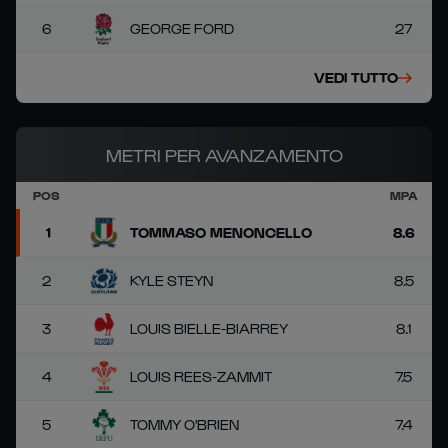
6
GEORGE FORD
27
VEDI TUTTO
METRI PER AVANZAMENTO
POS
MPA
1
TOMMASO MENONCELLO
8.6
2
KYLE STEYN
8.5
3
LOUIS BIELLE-BIARREY
8.1
4
LOUIS REES-ZAMMIT
7.5
5
TOMMY O'BRIEN
7.4