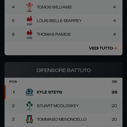
4
TOMOS WILLIAMS
4
5
LOUIS BIELLE-BIARREY
4
6
THOMAS RAMOS
4
VEDI TUTTO
DIFENSORE BATTUTO
POS
DB
1
KYLE STEYN
26
2
STUART MCCLOSKEY
20
3
TOMMASO MENONCELLO
20