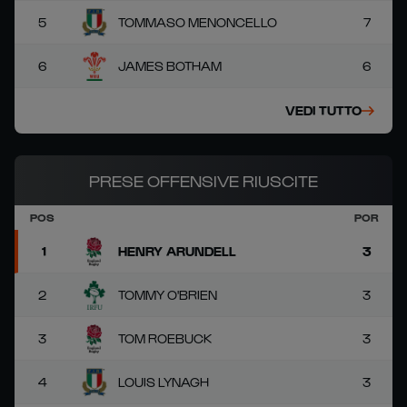
5
TOMMASO MENONCELLO
7
6
JAMES BOTHAM
6
VEDI TUTTO
PRESE OFFENSIVE RIUSCITE
POS
POR
1
HENRY ARUNDELL
3
2
TOMMY O'BRIEN
3
3
TOM ROEBUCK
3
4
LOUIS LYNAGH
3