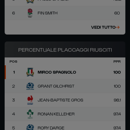
6
FIN SMITH
60
VEDI TUTTO
PERCENTUALE PLACCAGGI RIUSCITI
POS
PPR
1
MIRCO SPAGNOLO
100
2
GRANT GILCHRIST
100
3
JEAN-BAPTISTE GROS
98.1
4
RONAN KELLEHER
97.4
5
RORY DARGE
97.4