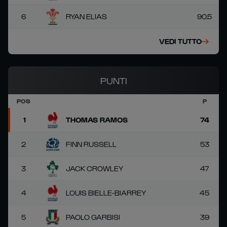
6
RYAN ELIAS
90.5
VEDI TUTTO
PUNTI
POS
P
1
THOMAS RAMOS
74
2
FINN RUSSELL
53
3
JACK CROWLEY
47
4
LOUIS BIELLE-BIARREY
45
5
PAOLO GARBISI
39