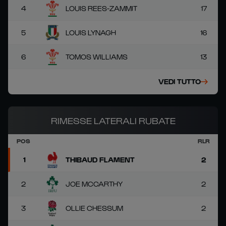
4
LOUIS REES-ZAMMIT
17
5
LOUIS LYNAGH
16
6
TOMOS WILLIAMS
13
VEDI TUTTO
RIMESSE LATERALI RUBATE
POS
RLR
1
THIBAUD FLAMENT
2
2
JOE MCCARTHY
2
3
OLLIE CHESSUM
2