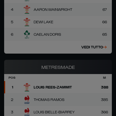
4
AARON WAINWRIGHT
67
5
DEWI LAKE
66
6
CAELAN DORIS
65
VEDI TUTTO
METRESMADE
POS
M
1
LOUIS REES-ZAMMIT
388
2
THOMAS RAMOS
385
3
LOUIS BIELLE-BIARREY
366