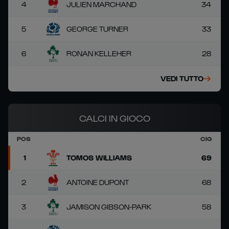
4
JULIEN MARCHAND
34
5
GEORGE TURNER
33
6
RONAN KELLEHER
28
VEDI TUTTO
CALCI IN GIOCO
POS
CIG
1
TOMOS WILLIAMS
69
2
ANTOINE DUPONT
68
3
JAMISON GIBSON-PARK
58