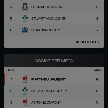
4
LEONARDO MARIN
9
5
STUART MCCLOSKEY
8
6
BLAIR KINGHORN
7
VEDI TUTTO
ASSIST PER META
POS
APM
1
MATTHIEU JALIBERT
6
2
STUART MCCLOSKEY
6
3
ANTOINE DUPONT
5