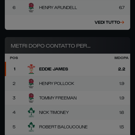
6
HENRY ARUNDELL
6.7
VEDI TUTTO
METRI DOPO CONTATTO PER
POS
MDCPA
AVANZAMENTO
1
EDDIE JAMES
2.2
2
HENRY POLLOCK
1.9
3
TOMMY FREEMAN
1.9
4
NICK TIMONEY
1.6
5
ROBERT BALOUCOUNE
1.5