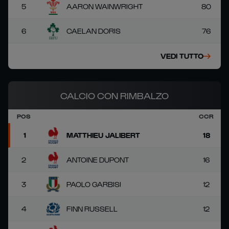
5
AARON WAINWRIGHT
80
6
CAELAN DORIS
76
VEDI TUTTO
CALCIO CON RIMBALZO
POS
CCR
1
MATTHIEU JALIBERT
18
2
ANTOINE DUPONT
16
3
PAOLO GARBISI
12
4
FINN RUSSELL
12