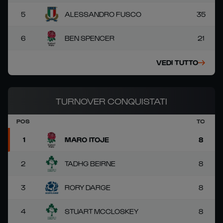
5
ALESSANDRO FUSCO
35
6
BEN SPENCER
21
VEDI TUTTO
TURNOVER CONQUISTATI
POS
TC
1
MARO ITOJE
8
2
TADHG BEIRNE
8
3
RORY DARGE
8
4
STUART MCCLOSKEY
8