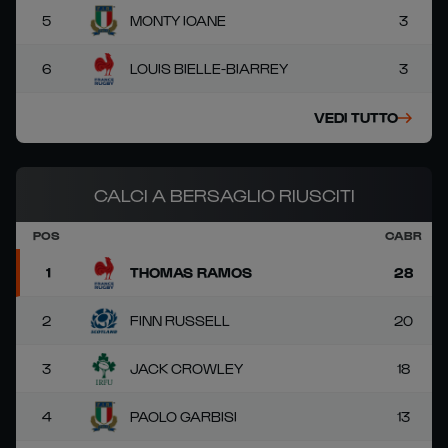
5
MONTY IOANE
3
6
LOUIS BIELLE-BIARREY
3
VEDI TUTTO
CALCI A BERSAGLIO RIUSCITI
POS
CABR
1
THOMAS RAMOS
28
2
FINN RUSSELL
20
3
JACK CROWLEY
18
4
PAOLO GARBISI
13