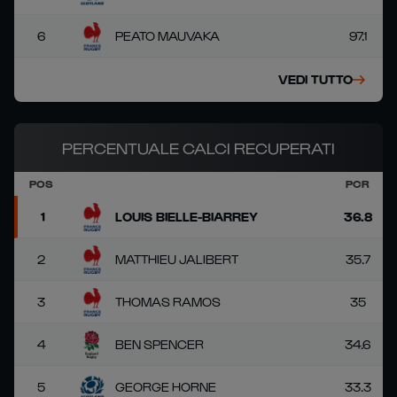
6
PEATO MAUVAKA
97.1
VEDI TUTTO
PERCENTUALE CALCI RECUPERATI
POS
PCR
1
LOUIS BIELLE-BIARREY
36.8
2
MATTHIEU JALIBERT
35.7
3
THOMAS RAMOS
35
4
BEN SPENCER
34.6
5
GEORGE HORNE
33.3