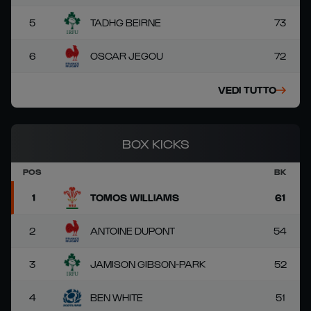
5
TADHG BEIRNE
73
6
OSCAR JEGOU
72
VEDI TUTTO
BOX KICKS
POS
BK
1
TOMOS WILLIAMS
61
2
ANTOINE DUPONT
54
3
JAMISON GIBSON-PARK
52
4
BEN WHITE
51