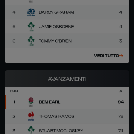
4
DARCY GRAHAM
4
5
JAMIE OSBORNE
4
6
TOMMY O'BRIEN
3
VEDI TUTTO
AVANZAMENTI
POS
A
1
BEN EARL
94
2
THOMAS RAMOS
78
3
STUART MCCLOSKEY
74