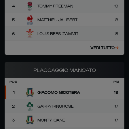
4
TOMMY FREEMAN
19
5
MATTHIEU JALIBERT
18
6
LOUIS REES-ZAMMIT
18
VEDI TUTTO
PLACCAGGIO MANCATO
POS
PM
1
GIACOMO NICOTERA
19
2
GARRY RINGROSE
17
3
MONTY IOANE
17