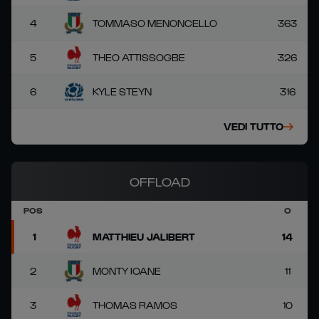
4
TOMMASO MENONCELLO
363
5
THEO ATTISSOGBE
326
6
KYLE STEYN
316
VEDI TUTTO
OFFLOAD
POS
O
1
MATTHIEU JALIBERT
14
2
MONTY IOANE
11
3
THOMAS RAMOS
10