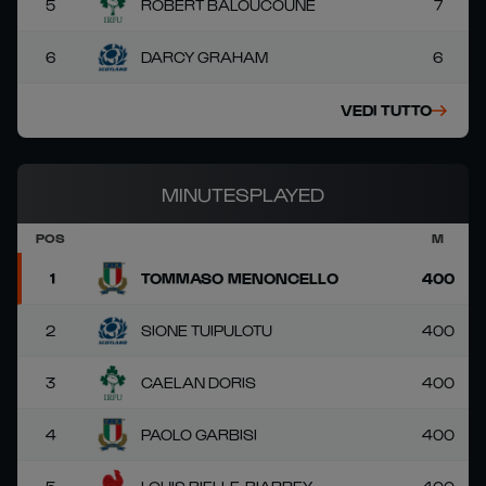
5
ROBERT BALOUCOUNE
7
6
DARCY GRAHAM
6
VEDI TUTTO
MINUTESPLAYED
POS
M
1
TOMMASO MENONCELLO
400
2
SIONE TUIPULOTU
400
3
CAELAN DORIS
400
4
PAOLO GARBISI
400