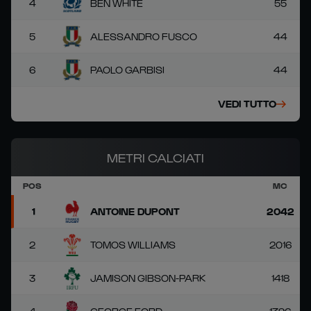
4
BEN WHITE
55
5
ALESSANDRO FUSCO
44
6
PAOLO GARBISI
44
VEDI TUTTO
METRI CALCIATI
POS
MC
1
ANTOINE DUPONT
2042
2
TOMOS WILLIAMS
2016
3
JAMISON GIBSON-PARK
1418