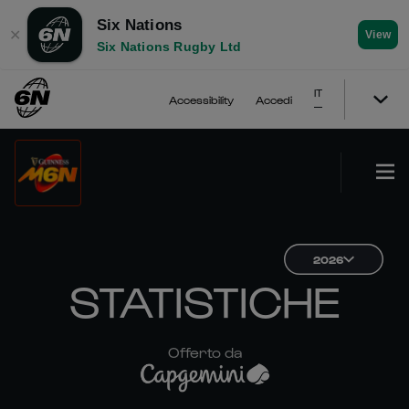
Six Nations
✕
View
Six Nations Rugby Ltd
IT
Accessibility
Accedi
2026
STATISTICHE
Offerto da