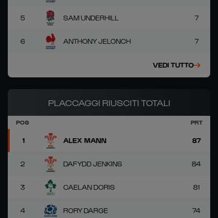
5
SAM UNDERHILL
7
6
ANTHONY JELONCH
7
VEDI TUTTO
PLACCAGGI RIUSCITI TOTALI
POS
PRT
1
ALEX MANN
87
2
DAFYDD JENKINS
84
3
CAELAN DORIS
81
4
RORY DARGE
74