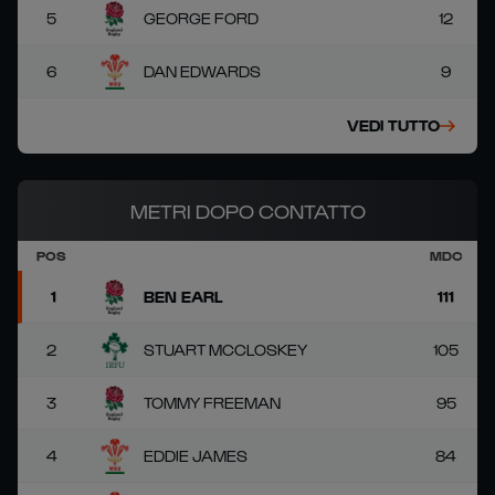
5
GEORGE FORD
12
6
DAN EDWARDS
9
VEDI TUTTO
METRI DOPO CONTATTO
POS
MDC
1
BEN EARL
111
2
STUART MCCLOSKEY
105
3
TOMMY FREEMAN
95
4
EDDIE JAMES
84