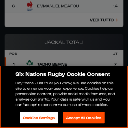
6
EMMANUEL MEAFOU
1.4
VEDI TUTTO
JACKAL TOTALI
POS
JT
1
TADHG BEIRNE
7
Six Nations Rugby Cookie Consent
2
MARO ITOJE
6
Hey there! Just to let you know, we use cookies on this
site to enhance your user experience. Cookies help us
3
RORY DARGE
6
personalise content, provide social media features, and
analyse our traffic. Your data is safe with us and you
can 'accept' to consent to our use of these cookies.
4
TOMMASO MENONCELLO
4
Cookies Settings
Accept All Cookies
5
JAMES BOTHAM
3