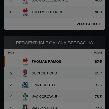
5
LOUIS BIELLE-BIARREY
400
6
THEO ATTISSOGBE
400
VEDI TUTTO
PERCENTUALE CALCI A BERSAGLIO
POS
PCAB
1
THOMAS RAMOS
87.5
2
GEORGE FORD
85.7
3
FINN RUSSELL
83.3
4
JACK CROWLEY
78.3
5
PAOLO GARBISI
72.2