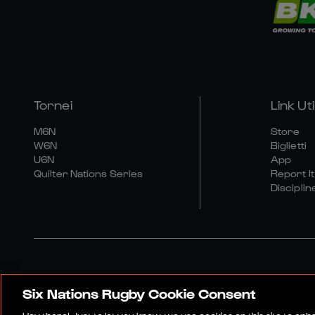
Tornei
Link Util
M6N
Store
W6N
Biglietti
U6N
App
Quilter Nations Series
Report It
Disciplin
Six Nations Rugby Cookie Consent
Sito Media
Termini E Co