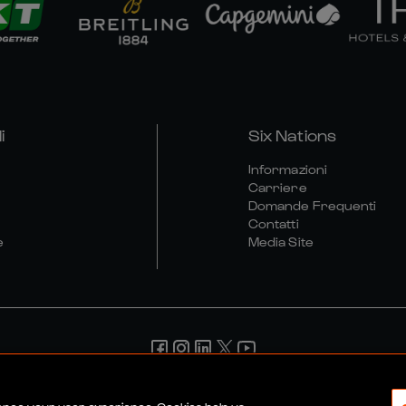
i
Six Nations
Informazioni
Carriere
Domande Frequenti
Contatti
e
Media Site
ndizioni
Politica Sulla Riservatezza
Informativa Sui Cookie
P