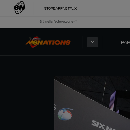
STORE
APP
NETFLIX
Siti della federazione
PAR