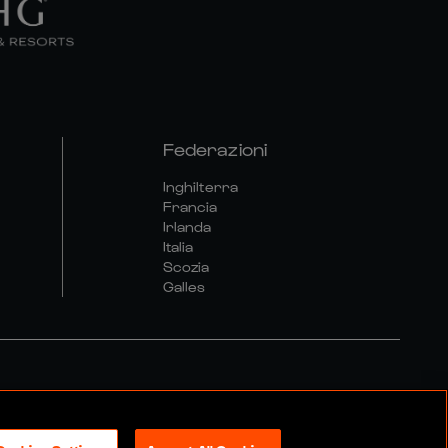
Federazioni
Inghilterra
Francia
Irlanda
Italia
Scozia
Galles
olitica Sociale E Digitale