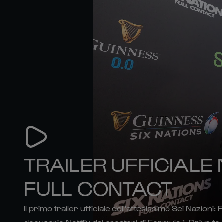
TRAILER UFFICIALE 
FULL CONTACT
Il primo trailer ufficiale dell'attesissimo Sei Nazioni:
docuserie Netflix dai creatori di Formula 1: Drive to..