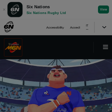
Six Nations
✕
View
Six Nations Rugby Ltd
IT
Accessibility
Accedi