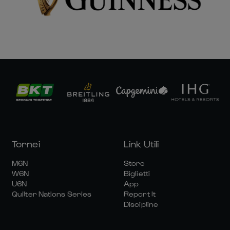
Tornei
Link Utili
M6N
Store
W6N
Biglietti
U6N
App
Quilter Nations Series
Report It
Discipline