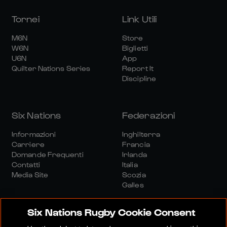
Tornei
Link Utili
M6N
Store
W6N
Biglietti
U6N
App
Quilter Nations Series
Report It
Discipline
Six Nations
Federazioni
Informazioni
Inghilterra
Carriere
Francia
Domande Frequenti
Irlanda
Contatti
Italia
Media Site
Scozia
Galles
Six Nations Rugby Cookie Consent