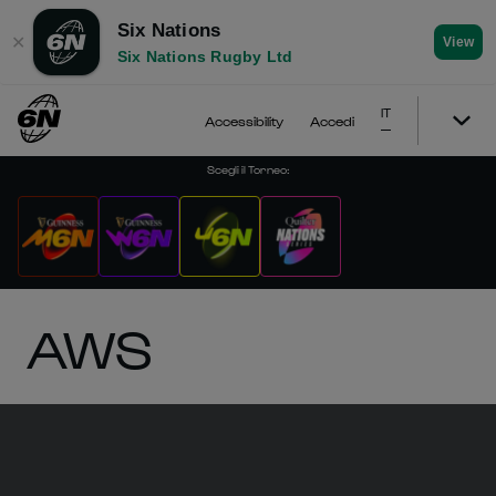
Six Nations
✕
View
Six Nations Rugby Ltd
IT
Accessibility
Accedi
Scegli il Torneo
:
AWS