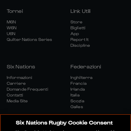
Tornei
Link Utili
M6N
Store
W6N
Biglietti
U6N
App
Quilter Nations Series
Report It
Discipline
Six Nations
Federazioni
Informazioni
Inghilterra
Carriere
Francia
Domande Frequenti
Irlanda
Contatti
Italia
Media Site
Scozia
Galles
Six Nations Rugby Cookie Consent