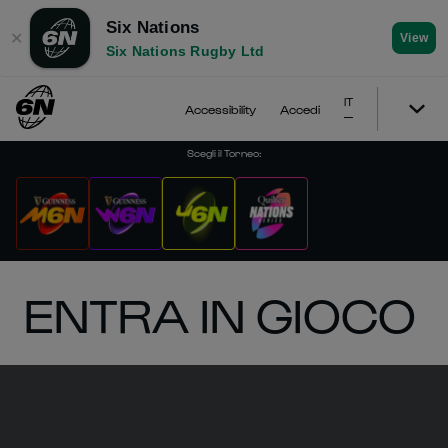
Six Nations
✕
View
Six Nations Rugby Ltd
IT
Accessibility
Accedi
Scegli il Torneo
:
ENTRA IN GIOCO