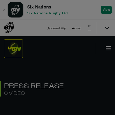
Six Nations
✕
View
Six Nations Rugby Ltd
IT
Accessibility
Accedi
PRESS RELEASE
0 VIDEO