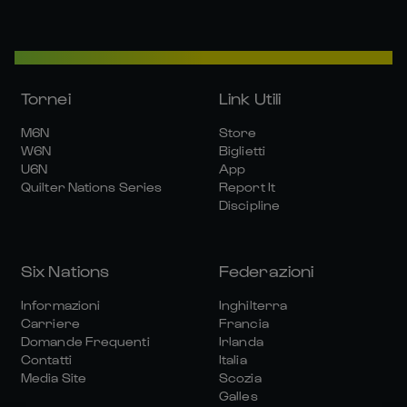
Tornei
Link Utili
M6N
Store
W6N
Biglietti
U6N
App
Quilter Nations Series
Report It
Discipline
Six Nations
Federazioni
Informazioni
Inghilterra
Carriere
Francia
Domande Frequenti
Irlanda
Contatti
Italia
Media Site
Scozia
Galles