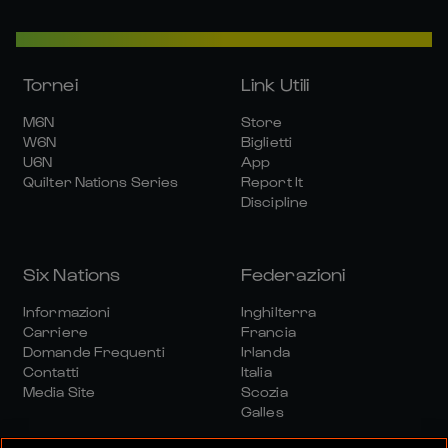
Tornei
Link Utili
M6N
Store
W6N
Biglietti
U6N
App
Quilter Nations Series
Report It
Discipline
Six Nations
Federazioni
Informazioni
Inghilterra
Carriere
Francia
Domande Frequenti
Irlanda
Contatti
Italia
Media Site
Scozia
Galles