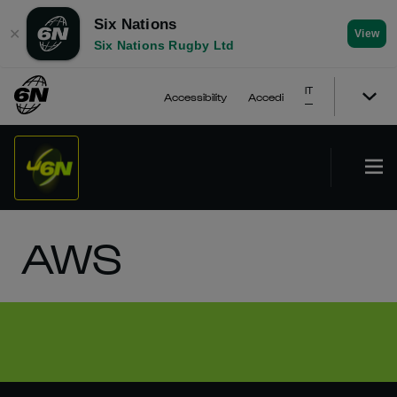
Six Nations
✕
View
Six Nations Rugby Ltd
IT
Accessibility
Accedi
AWS