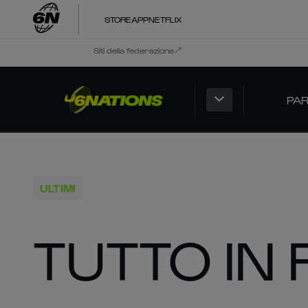
STORE
APP
NETFLIX
Siti della federazione
PAR
ULTIMI
TUTTO IN 