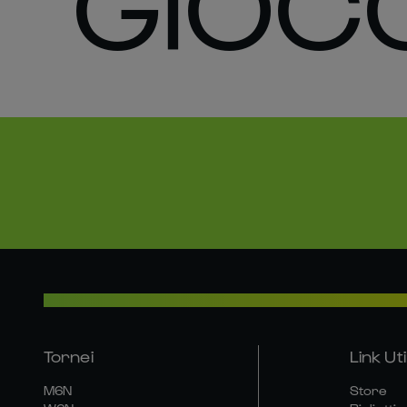
GIOCO
Tornei
Link Util
M6N
Store