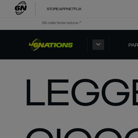
STORE
APP
NETFLIX
Siti della federazione
PAR
LEGG