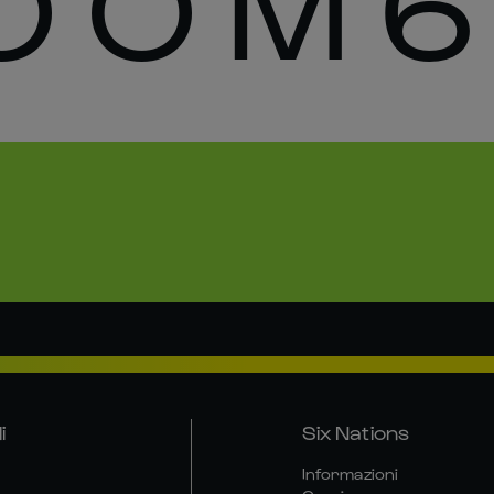
 O M 6
i
Six Nations
Informazioni