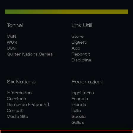
Tornei
Link Utili
M6N
Store
W6N
Biglietti
U6N
App
Quilter Nations Series
Report It
Discipline
Six Nations
Federazioni
Informazioni
Inghilterra
Carriere
Francia
Domande Frequenti
Irlanda
Contatti
Italia
Media Site
Scozia
Galles