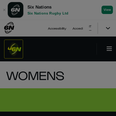
Six Nations
✕
View
Six Nations Rugby Ltd
IT
Accessibility
Accedi
WOMENS