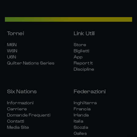
Tornei
Link Utili
M6N
Store
W6N
Biglietti
U6N
App
Quilter Nations Series
Report It
Discipline
Six Nations
Federazioni
Informazioni
Inghilterra
Carriere
Francia
Domande Frequenti
Irlanda
Contatti
Italia
Media Site
Scozia
Galles