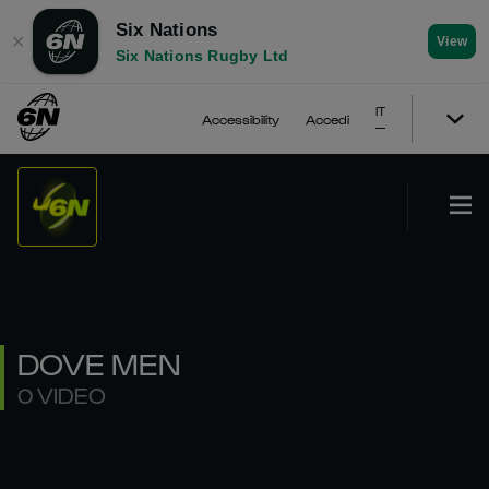
Six Nations
✕
View
Six Nations Rugby Ltd
IT
Accessibility
Accedi
DOVE MEN
0 VIDEO