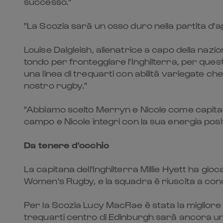
successo."
"La Scozia sarà un osso duro nella partita d'a
Louise Dalgleish, allenatrice a capo della naz
tondo per fronteggiare l'Inghilterra, per que
una linea di trequarti con abilità variegate c
nostro rugby."
"Abbiamo scelto Merryn e Nicole come capitana
campo e Nicole integri con la sua energia positi
Da tenere d'occhio
La capitana dell'Inghilterra Millie Hyett ha g
Women's Rugby, e la squadra è riuscita a conqu
Per la Scozia Lucy MacRae è stata la migliore
trequarti centro di Edinburgh sarà ancora un