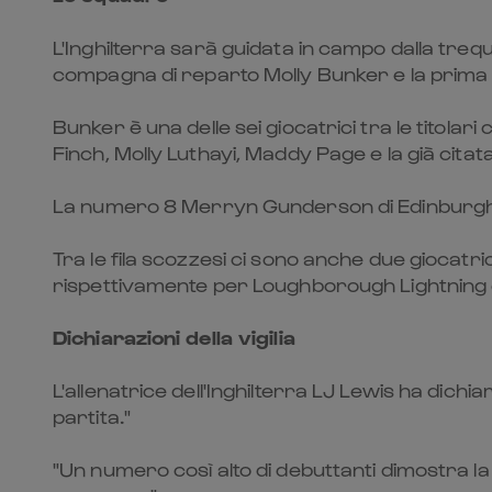
L'Inghilterra sarà guidata in campo dalla treq
compagna di reparto Molly Bunker e la prima 
Bunker è una delle sei giocatrici tra le titol
Finch, Molly Luthayi, Maddy Page e la già cita
La numero 8 Merryn Gunderson di Edinburgh Ru
Tra le fila scozzesi ci sono anche due giocatric
rispettivamente per Loughborough Lightning 
Dichiarazioni della vigilia
L'allenatrice dell'Inghilterra LJ Lewis ha dic
partita."
"Un numero così alto di debuttanti dimostra la