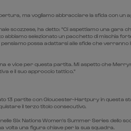
pertura, ma vogliamo abbracciare la sfida con un ap
ionale scozzese, ha detto: "Ci aspettiamo una gara c
sto abbiamo selezionato un pacchetto di mischia for
he pensiamo possa adattarsi alle sfide che verranno l
 e vice per questa partita. Mi aspetto che Merryn 
va e il suo approccio tattico."
iocato 13 partite con Gloucester-Hartpury in questa 
istare il terzo titolo consecutivo.
 nelle Six Nations Women's Summer Series dello scor
a volta una figura chiave per la sua squadra.