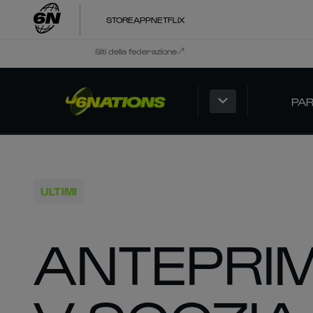
STORE
APP
NETFLIX
Siti della federazione
PAR
ULTIMI
ANTEPRIM