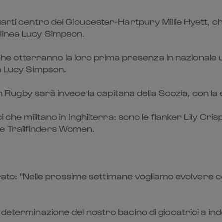
uarti centro del Gloucester-Hartpury Millie Hyett, 
linea Lucy Simpson.
ari che otterranno la loro prima presenza in nazion
ta Lucy Simpson.
gby sarà invece la capitana della Scozia, con la 
i che militano in Inghilterra: sono le flanker Lily Cri
e Trailfinders Women.
hiarato: "Nelle prossime settimane vogliamo evolvere 
 determinazione del nostro bacino di giocatrici a ind