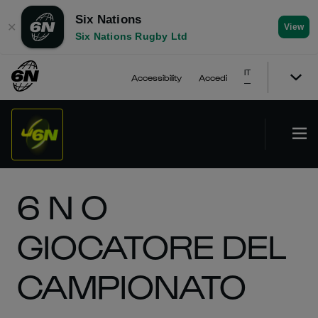
Six Nations
✕
View
Six Nations Rugby Ltd
IT
Accessibility
Accedi
6 N O
GIOCATORE DEL
CAMPIONATO