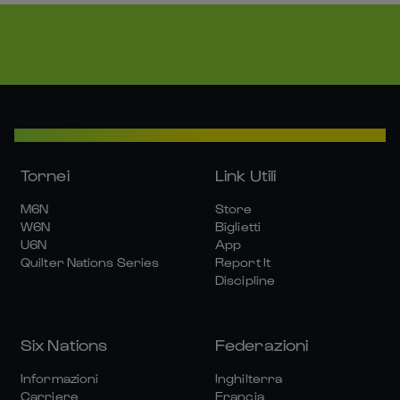
Tornei
Link Utili
M6N
Store
W6N
Biglietti
U6N
App
Quilter Nations Series
Report It
Discipline
Six Nations
Federazioni
Informazioni
Inghilterra
Carriere
Francia