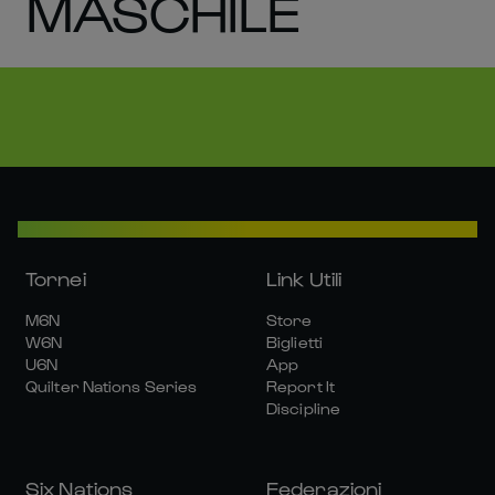
MASCHILE
Tornei
Link Utili
M6N
Store
W6N
Biglietti
U6N
App
Quilter Nations Series
Report It
Discipline
Six Nations
Federazioni