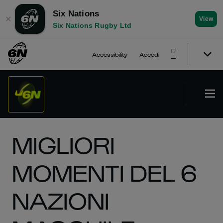
Six Nations
✕
View
Six Nations Rugby Ltd
IT
Accessibility
Accedi
MIGLIORI
MOMENTI DEL 6
NAZIONI