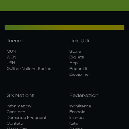
Tornei
Link Utili
M6N
Store
W6N
Biglietti
U6N
App
Quilter Nations Series
Report It
Discipline
Six Nations
Federazioni
Informazioni
Inghilterra
Carriere
Francia
Domande Frequenti
Irlanda
Contatti
Italia
Media Site
Scozia