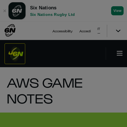
Six Nations
✕
View
Six Nations Rugby Ltd
IT
Accessibility
Accedi
AWS GAME
NOTES