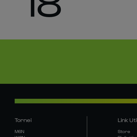
18
Tornei
Link Util
M6N
Store