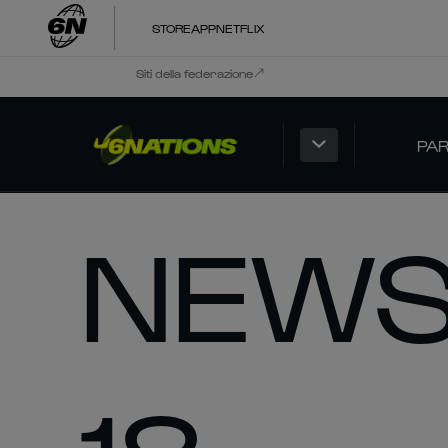
STORE
APP
NETFLIX
Siti della federazione
PAR
NEWS