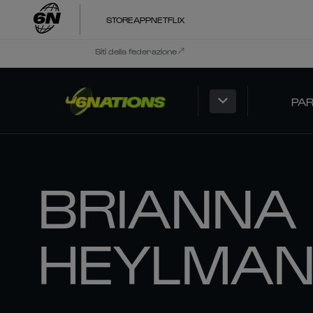
STORE
APP
NETFLIX
Siti della federazione
PAR
BRIANNA
HEYLMA