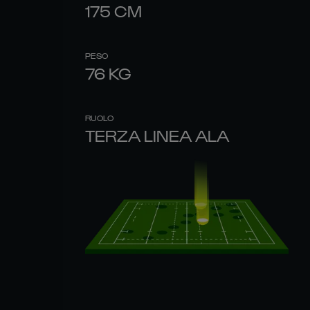
175
CM
PESO
76
KG
RUOLO
TERZA LINEA ALA