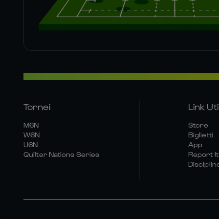
Tornei
Link Util
M6N
Store
W6N
Biglietti
U6N
App
Quilter Nations Series
Report It
Disciplin