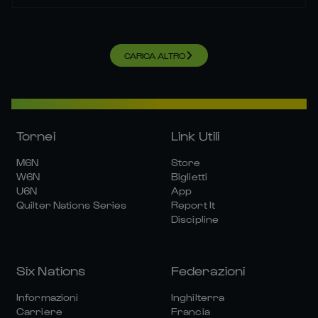
CARICA ALTRO
Tornei
Link Utili
M6N
Store
W6N
Biglietti
U6N
App
Quilter Nations Series
Report It
Discipline
Six Nations
Federazioni
Informazioni
Inghilterra
Carriere
Francia