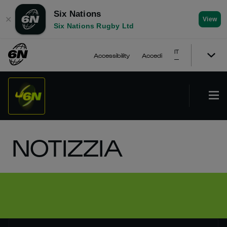
Six Nations
✕
View
Six Nations Rugby Ltd
IT
Accessibility
Accedi
NOTIZZIA