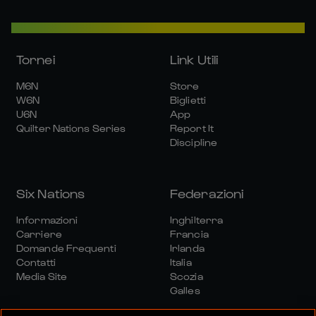
Tornei
Link Utili
M6N
Store
W6N
Biglietti
U6N
App
Quilter Nations Series
Report It
Discipline
Six Nations
Federazioni
Informazioni
Inghilterra
Carriere
Francia
Domande Frequenti
Irlanda
Contatti
Italia
Media Site
Scozia
Galles