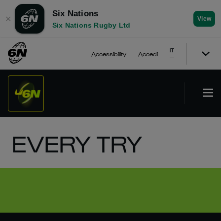
Six Nations
✕
View
Six Nations Rugby Ltd
IT
Accessibility
Accedi
EVERY TRY