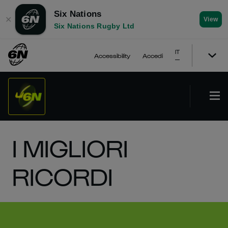
Six Nations
✕
View
Six Nations Rugby Ltd
IT
Accessibility
Accedi
I MIGLIORI
RICORDI