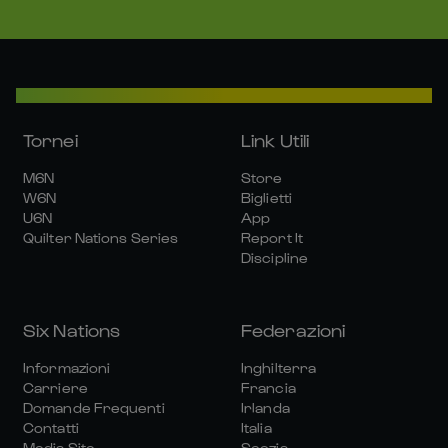
Tornei
Link Utili
M6N
Store
W6N
Biglietti
U6N
App
Quilter Nations Series
Report It
Discipline
Six Nations
Federazioni
Informazioni
Inghilterra
Carriere
Francia
Domande Frequenti
Irlanda
Contatti
Italia
Media Site
Scozia