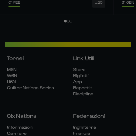
01 FEB
31 GEN
U20
Tornei
Link Utili
M6N
Store
W6N
Biglietti
U6N
App
Quilter Nations Series
Report It
Discipline
Six Nations
Federazioni
Informazioni
Inghilterra
Carriere
Francia