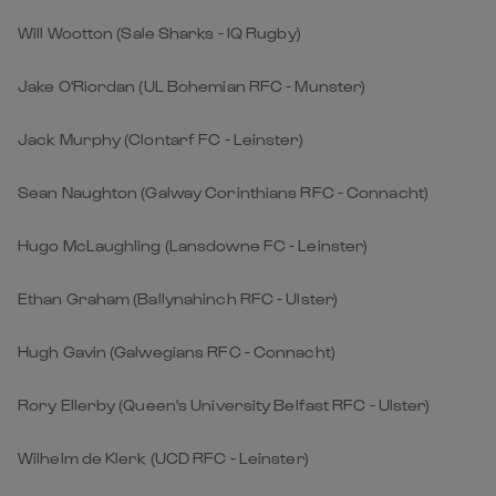
Will Wootton (Sale Sharks - IQ Rugby)
Jake O'Riordan (UL Bohemian RFC - Munster)
Jack Murphy (Clontarf FC - Leinster)
Sean Naughton (Galway Corinthians RFC - Connacht)
Hugo McLaughling (Lansdowne FC - Leinster)
Ethan Graham (Ballynahinch RFC - Ulster)
Hugh Gavin (Galwegians RFC - Connacht)
Rory Ellerby (Queen's University Belfast RFC - Ulster)
Wilhelm de Klerk (UCD RFC - Leinster)