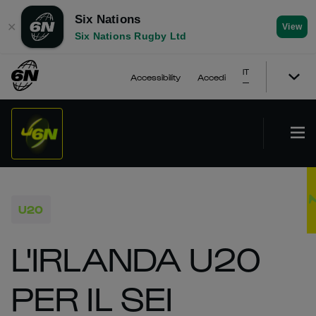
Six Nations
✕
View
Six Nations Rugby Ltd
IT
Accessibility
Accedi
U20
L'IRLANDA U20
PER IL SEI