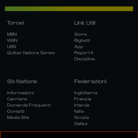
Tornei
Link Utili
M6N
Store
W6N
Biglietti
U6N
App
Quilter Nations Series
Report It
Discipline
Six Nations
Federazioni
Informazioni
Inghilterra
Carriere
Francia
Domande Frequenti
Irlanda
Contatti
Italia
Media Site
Scozia
Galles