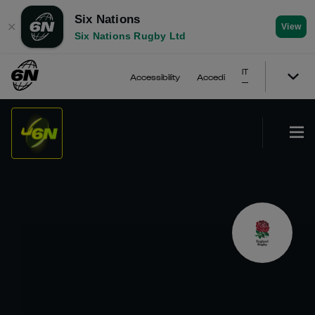
Six Nations
✕
View
Six Nations Rugby Ltd
IT
Accessibility
Accedi