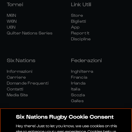
Tornei
Link Utili
M6N
Store
W6N
Biglietti
U6N
App
Quilter Nations Series
Report It
Discipline
Six Nations
Federazioni
Informazioni
Inghilterra
Carriere
Francia
Domande Frequenti
Irlanda
Contatti
Italia
Media Site
Scozia
Galles
Six Nations Rugby Cookie Consent
Hey there! Just to let you know, we use cookies on this
site to enhance your user experience. Cookies help us