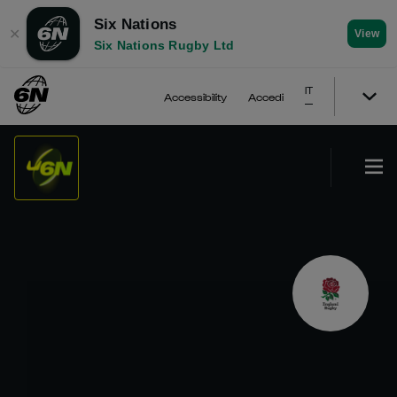
Six Nations
✕
View
Six Nations Rugby Ltd
IT
Accessibility
Accedi