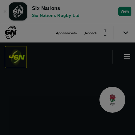
Six Nations
✕
View
Six Nations Rugby Ltd
IT
Accessibility
Accedi