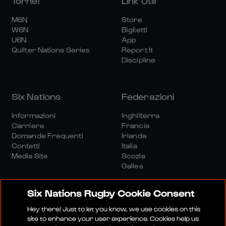
Tornei
Link Utili
M6N
Store
W6N
Biglietti
U6N
App
Quilter Nations Series
Report It
Discipline
Six Nations
Federazioni
Informazioni
Inghilterra
Carriere
Francia
Domande Frequenti
Irlanda
Contatti
Italia
Media Site
Scozia
Galles
Six Nations Rugby Cookie Consent
Hey there! Just to let you know, we use cookies on this
site to enhance your user experience. Cookies help us