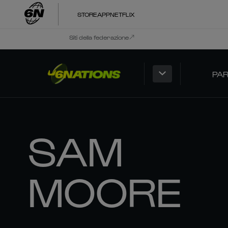
STORE
APP
NETFLIX
Siti della federazione
PAR
SAM
MOORE