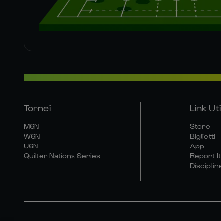
Tornei
Link Util
M6N
Store
W6N
Biglietti
U6N
App
Quilter Nations Series
Report It
Disciplin