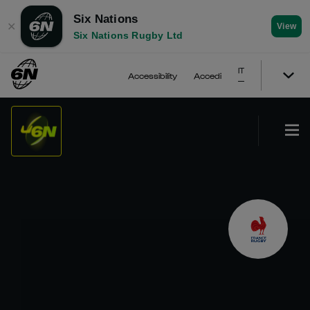
Six Nations
✕
View
Six Nations Rugby Ltd
IT
Accessibility
Accedi