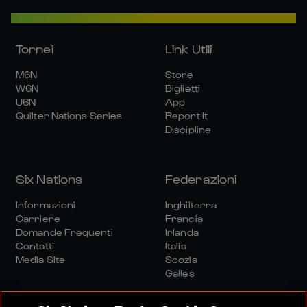
Tornei
Link Utili
M6N
Store
W6N
Biglietti
U6N
App
Quilter Nations Series
Report It
Discipline
Six Nations
Federazioni
Informazioni
Inghilterra
Carriere
Francia
Domande Frequenti
Irlanda
Contatti
Italia
Media Site
Scozia
Galles