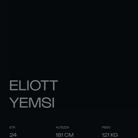
ELIOTT
YEMSI
ETÀ
ALTEZZA
PESO
24
181
CM
121
KG