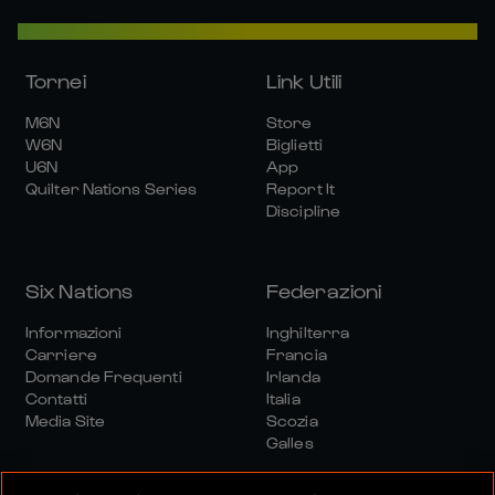
Tornei
Link Utili
M6N
Store
W6N
Biglietti
U6N
App
Quilter Nations Series
Report It
Discipline
Six Nations
Federazioni
Informazioni
Inghilterra
Carriere
Francia
Domande Frequenti
Irlanda
Contatti
Italia
Media Site
Scozia
Galles