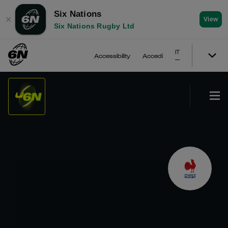
Six Nations
✕
View
Six Nations Rugby Ltd
IT
Accessibility
Accedi