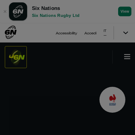
Six Nations
✕
View
Six Nations Rugby Ltd
IT
Accessibility
Accedi