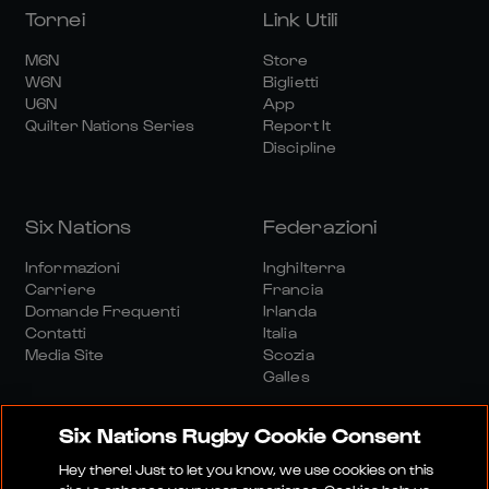
Tornei
Link Utili
M6N
Store
W6N
Biglietti
U6N
App
Quilter Nations Series
Report It
Discipline
Six Nations
Federazioni
Informazioni
Inghilterra
Carriere
Francia
Domande Frequenti
Irlanda
Contatti
Italia
Media Site
Scozia
Galles
Six Nations Rugby Cookie Consent
Hey there! Just to let you know, we use cookies on this