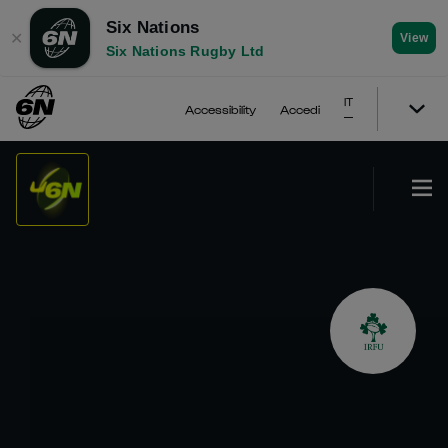
Six Nations
✕
View
Six Nations Rugby Ltd
IT
Accessibility
Accedi