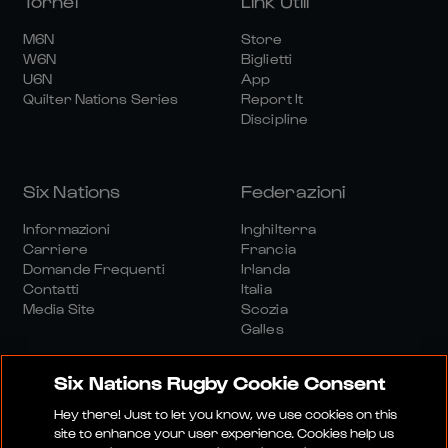
Tornei
Link Utili
M6N
Store
W6N
Biglietti
U6N
App
Quilter Nations Series
Report It
Discipline
Six Nations
Federazioni
Informazioni
Inghilterra
Carriere
Francia
Domande Frequenti
Irlanda
Contatti
Italia
Media Site
Scozia
Galles
Six Nations Rugby Cookie Consent
Hey there! Just to let you know, we use cookies on this
site to enhance your user experience. Cookies help us