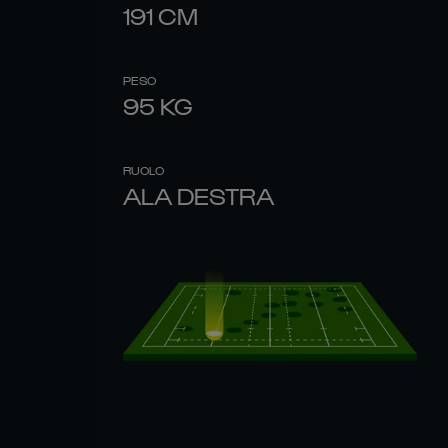
191
CM
PESO
95
KG
RUOLO
ALA DESTRA