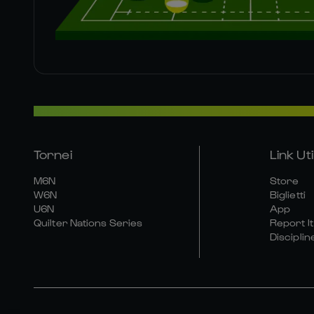
Tornei
Link Util
M6N
Store
W6N
Biglietti
U6N
App
Quilter Nations Series
Report It
Disciplin