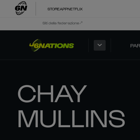
STORE
APP
NETFLIX
Siti della federazione
PAR
CHAY
MULLINS