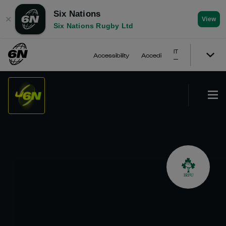
Six Nations
✕
View
Six Nations Rugby Ltd
IT
Accessibility
Accedi