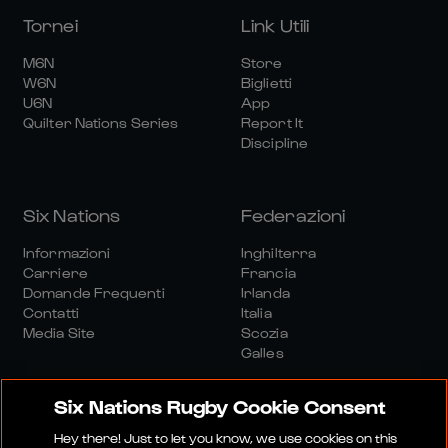
Tornei
Link Utili
M6N
Store
W6N
Biglietti
U6N
App
Quilter Nations Series
Report It
Discipline
Six Nations
Federazioni
Informazioni
Inghilterra
Carriere
Francia
Domande Frequenti
Irlanda
Contatti
Italia
Media Site
Scozia
Galles
Six Nations Rugby Cookie Consent
Hey there! Just to let you know, we use cookies on this