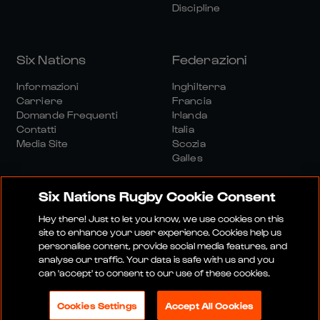
Discipline
Six Nations
Federazioni
Informazioni
Inghilterra
Carriere
Francia
Domande Frequenti
Irlanda
Contatti
Italia
Media Site
Scozia
Galles
Six Nations Rugby Cookie Consent
Hey there! Just to let you know, we use cookies on this
site to enhance your user experience. Cookies help us
personalise content, provide social media features, and
Sito Media
Termini E Condizioni
analyse our traffic. Your data is safe with us and you
Politica Sulla Riservatezza
Informativa Sui Cookie
can 'accept' to consent to our use of these cookies.
Politica Sociale E Digitale
Cookies Settings
Accept All Cookies
© 2026 SEI NAZIONI RUGBY LTD