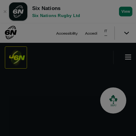
Six Nations
✕
View
Six Nations Rugby Ltd
IT
Accessibility
Accedi