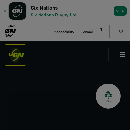
Six Nations
✕
View
Six Nations Rugby Ltd
IT
Accessibility
Accedi