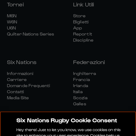
Tornei
Link Utili
M6N
Store
W6N
Biglietti
U6N
App
Quilter Nations Series
Report It
Discipline
Six Nations
Federazioni
Informazioni
Inghilterra
Carriere
Francia
Domande Frequenti
Irlanda
Contatti
Italia
Media Site
Scozia
Galles
Six Nations Rugby Cookie Consent
Hey there! Just to let you know, we use cookies on this
site to enhance your user experience. Cookies help us