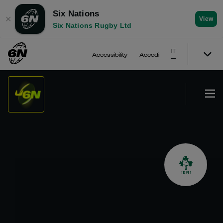
Six Nations
✕
View
Six Nations Rugby Ltd
IT
Accessibility
Accedi