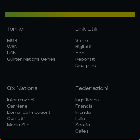
Tornei
Link Utili
M6N
Store
W6N
Biglietti
U6N
App
Quilter Nations Series
Report It
Discipline
Six Nations
Federazioni
Informazioni
Inghilterra
Carriere
Francia
Domande Frequenti
Irlanda
Contatti
Italia
Media Site
Scozia
Galles