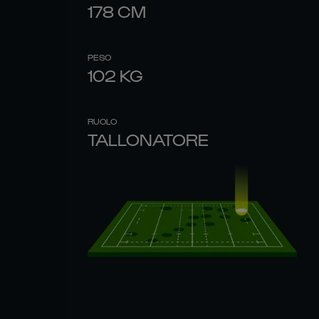
178
CM
PESO
102
KG
RUOLO
TALLONATORE