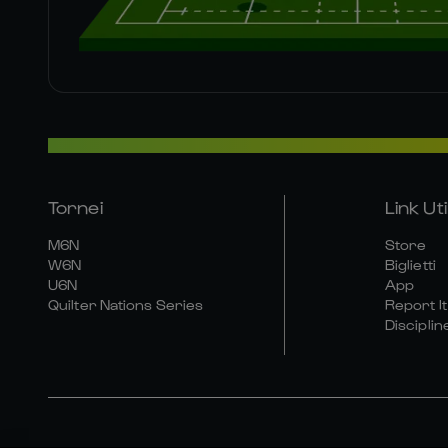
Tornei
Link Util
M6N
Store
W6N
Biglietti
U6N
App
Quilter Nations Series
Report It
Disciplin