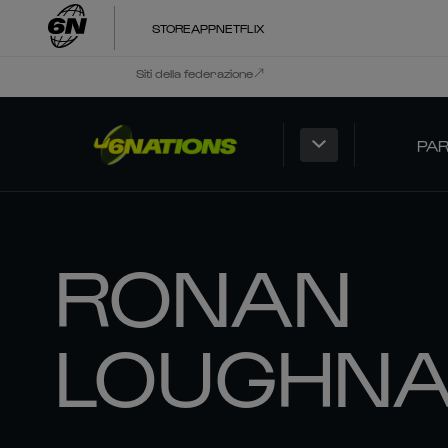
STORE
APP
NETFLIX
Siti della federazione
PAR
RONAN
LOUGHN