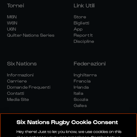
Tornei
Link Utili
M6N
Store
W6N
Biglietti
U6N
App
Quilter Nations Series
Report It
Discipline
Six Nations
Federazioni
Informazioni
Inghilterra
Carriere
Francia
Domande Frequenti
Irlanda
Contatti
Italia
Media Site
Scozia
Galles
Six Nations Rugby Cookie Consent
Hey there! Just to let you know, we use cookies on this