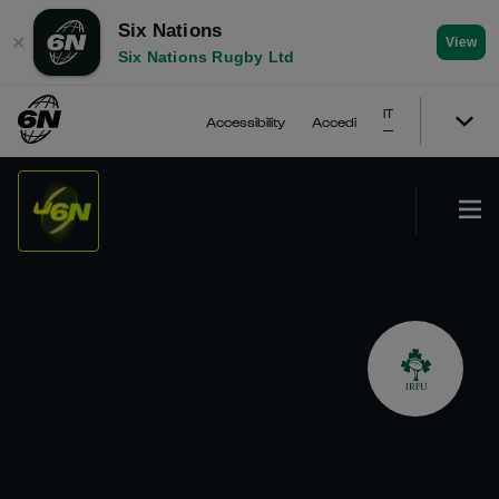
Six Nations
✕
View
Six Nations Rugby Ltd
IT
Accessibility
Accedi