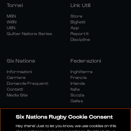
Tornei
Link Utili
M6N
Store
W6N
Biglietti
U6N
App
Quilter Nations Series
Report It
Discipline
Six Nations
Federazioni
Informazioni
Inghilterra
Carriere
Francia
Domande Frequenti
Irlanda
Contatti
Italia
Media Site
Scozia
Galles
Six Nations Rugby Cookie Consent
Hey there! Just to let you know, we use cookies on this