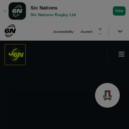
Six Nations
✕
View
Six Nations Rugby Ltd
IT
Accessibility
Accedi