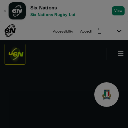
Six Nations
✕
View
Six Nations Rugby Ltd
IT
Accessibility
Accedi