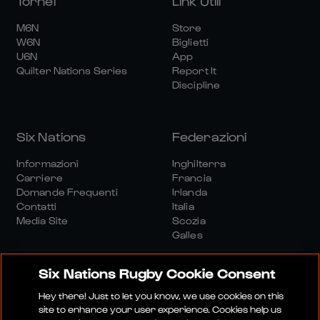
Tornei
Link Utili
M6N
Store
W6N
Biglietti
U6N
App
Quilter Nations Series
Report It
Discipline
Six Nations
Federazioni
Informazioni
Inghilterra
Carriere
Francia
Domande Frequenti
Irlanda
Contatti
Italia
Media Site
Scozia
Galles
Six Nations Rugby Cookie Consent
Hey there! Just to let you know, we use cookies on this
site to enhance your user experience. Cookies help us