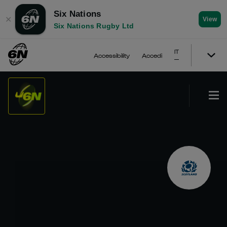
Six Nations
✕
View
Six Nations Rugby Ltd
IT
Accessibility
Accedi