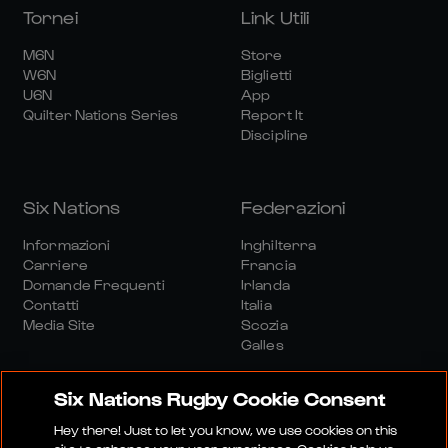
Tornei
Link Utili
M6N
Store
W6N
Biglietti
U6N
App
Quilter Nations Series
Report It
Discipline
Six Nations
Federazioni
Informazioni
Inghilterra
Carriere
Francia
Domande Frequenti
Irlanda
Contatti
Italia
Media Site
Scozia
Galles
Six Nations Rugby Cookie Consent
Hey there! Just to let you know, we use cookies on this