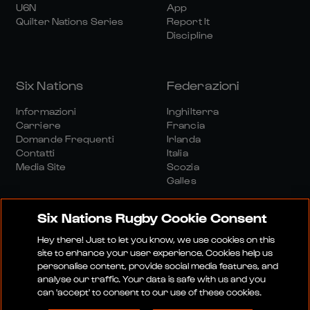
U6N
App
Quilter Nations Series
Report It
Discipline
Six Nations
Federazioni
Informazioni
Inghilterra
Carriere
Francia
Domande Frequenti
Irlanda
Contatti
Italia
Media Site
Scozia
Galles
Six Nations Rugby Cookie Consent
Hey there! Just to let you know, we use cookies on this
site to enhance your user experience. Cookies help us
personalise content, provide social media features, and
Sito Media
Termini E Condizioni
analyse our traffic. Your data is safe with us and you
Politica Sulla Riservatezza
Informativa Sui Cookie
can 'accept' to consent to our use of these cookies.
Politica Sociale E Digitale