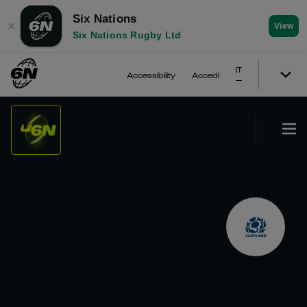
Six Nations
✕
View
Six Nations Rugby Ltd
IT
Accessibility
Accedi