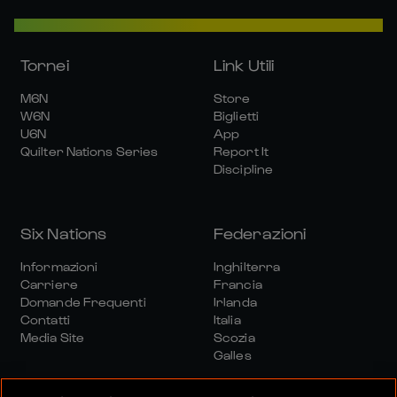
Tornei
Link Utili
M6N
Store
W6N
Biglietti
U6N
App
Quilter Nations Series
Report It
Discipline
Six Nations
Federazioni
Informazioni
Inghilterra
Carriere
Francia
Domande Frequenti
Irlanda
Contatti
Italia
Media Site
Scozia
Galles