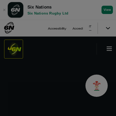
Six Nations
✕
View
Six Nations Rugby Ltd
IT
Accessibility
Accedi