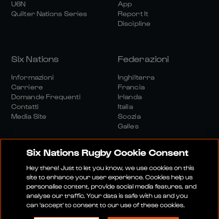
U6N
App
Quilter Nations Series
Report It
Discipline
Six Nations
Federazioni
Informazioni
Inghilterra
Carriere
Francia
Domande Frequenti
Irlanda
Contatti
Italia
Media Site
Scozia
Galles
Six Nations Rugby Cookie Consent
Hey there! Just to let you know, we use cookies on this
site to enhance your user experience. Cookies help us
personalise content, provide social media features, and
Sito Media
Termini E Condizioni
analyse our traffic. Your data is safe with us and you
Politica Sulla Riservatezza
Informativa Sui Cookie
can 'accept' to consent to our use of these cookies.
Politica Sociale E Digitale