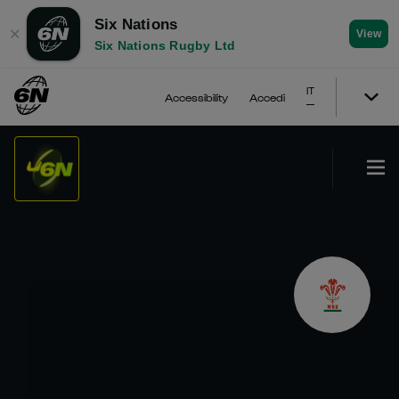
Six Nations
✕
View
Six Nations Rugby Ltd
IT
Accessibility
Accedi