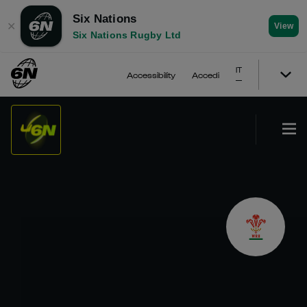
Six Nations
✕
View
Six Nations Rugby Ltd
IT
Accessibility
Accedi