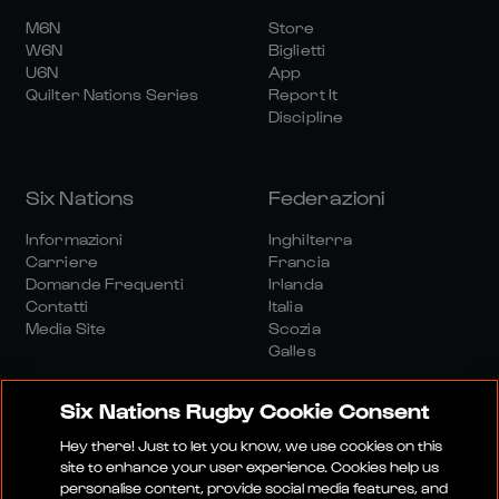
M6N
Store
W6N
Biglietti
U6N
App
Quilter Nations Series
Report It
Discipline
Six Nations
Federazioni
Informazioni
Inghilterra
Carriere
Francia
Domande Frequenti
Irlanda
Contatti
Italia
Media Site
Scozia
Galles
Six Nations Rugby Cookie Consent
Hey there! Just to let you know, we use cookies on this
site to enhance your user experience. Cookies help us
personalise content, provide social media features, and
Sito Media
Termini E Condizioni