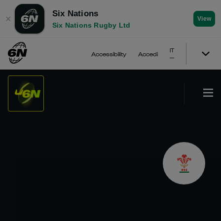
Six Nations
✕
View
Six Nations Rugby Ltd
IT
Accessibility
Accedi