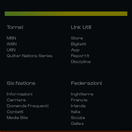
Tornei
Link Utili
M6N
Store
W6N
Biglietti
U6N
App
Quilter Nations Series
Report It
Discipline
Six Nations
Federazioni
Informazioni
Inghilterra
Carriere
Francia
Domande Frequenti
Irlanda
Contatti
Italia
Media Site
Scozia
Galles